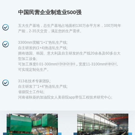
中国民营企业制造业500强
五大生产基地，总生产基地占地面积130万余平方米，100万吨年
产能，2-35天交货，满足您的生产需求。
3300mm宽幅“1+1”热轧生产线;
自主研发的(1+4)热连轧生产线;
拥有德国、韩国、意大利及自主研发的生产线20余条及60多台大
型加工设备;
可加工厚度0.01-300mm，宽度11-3100mm。
可实现定制化生产。
313名技术专家团队;
自主研发了“1+4”热连轧生产线;
省级院士工作站;
河南省秋葵的加油院女人美容院app带箔工程技术研究中心;